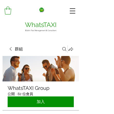
WhatsTAXI
©Jolin Taxi Management & Consultant
群組
WhatsTAXI Group
公開
·
82 位會員
加入