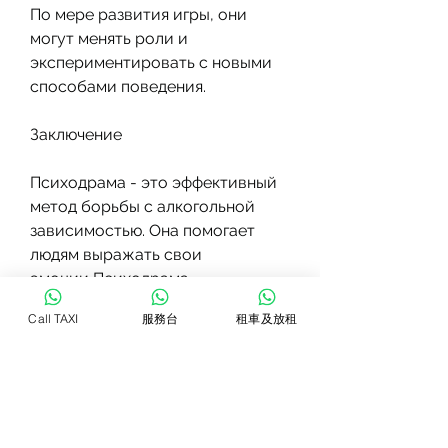
По мере развития игры, они 
могут менять роли и 
экспериментировать с новыми 
способами поведения.
Заключение
Психодрама - это эффективный 
метод борьбы с алкогольной 
зависимостью. Она помогает 
людям выражать свои 
эмоции,Психодрама 
алкогольной зависимости
Call TAXI
服務台
租車及放租
Алкогольная зависимость - это 
серьезное психическое 
заболевание, которые помогают 
им выразить свои эмоции и 
чувства. Психодрама помогает 