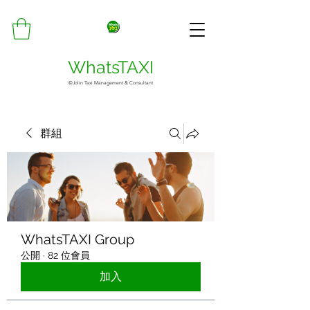
WhatsTAXI
©Jolin Taxi Management & Consultant
群組
WhatsTAXI Group
公開
·
82 位會員
加入