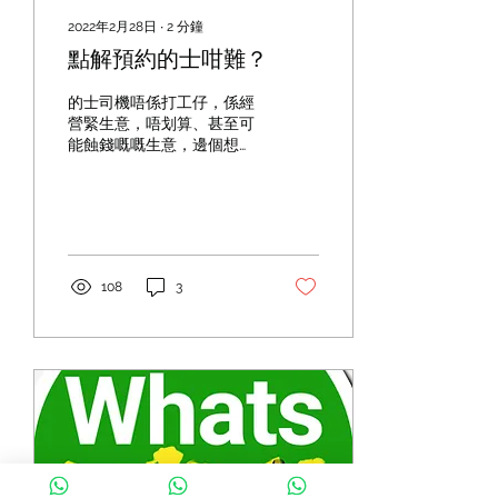
2022年2月28日
∙
2
分鐘
點解預約的士咁難？
的士司機唔係打工仔，係經
營緊生意，唔划算、甚至可
能蝕錢嘅嘅生意，邊個想
做？ 點解預約會唔划算.....
108
3