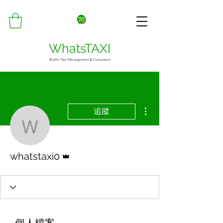
WhatsTAXI
©Jolin Taxi Management & Consultant
更多動作
追蹤
whatstaxi0
管理員
whatstaxi0