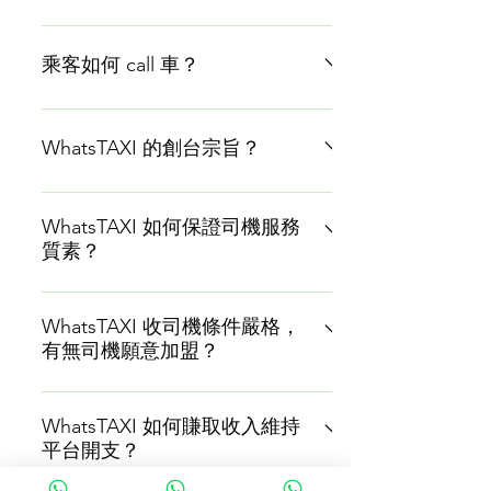
WhatsTAXI 是一個的士平台。主要服務
是提供乘客 call 的士，的士司機可免費
乘客如何 call 車？
接 order。 乘客直接用自己的
WhatsApp call 的士，毋須額外下載
可以按本連結：WhatsTAXI 入去系統後
Call 車 Apps，過程由系統自動回覆。
輸入 menu 叫出主選單，按鍵回覆，開
WhatsTAXI 的創台宗旨？
而司機入台需要申請及審批，通過後以
始 call 車。 ​有三種 call 車模式選擇，包
專用的 Apps 免費接 order，不用收
括互動、填表、語音輸入，都簡單方
希望改善乘客和司機的待遇。 透過大家
費。 ​除此之外，WhatsTAXI 還會提供司
便。 最直接是語音，用 microphone 鍵
已習慣使用的 WhatsApp，將有要求的
WhatsTAXI 如何保證司機服務
機租車、的士託管等其他服務。
講出「起點」去「目的地」，就完成
質素？
乘客跟有質素的司機縮短距離，讓大家
call 車。 Call 車懶人包詳列官網教學：
毋須再外求其他平台得到想要所需。
一個原則：寧缺不濫。 WhatsTAXI 可供
https://www.whatstaxi.online/userguide
WhatsTAXI 將日趨複雜的 Call 車工具程
免費使用，但不會像其他平台為追求司
WhatsTAXI 收司機條件嚴格，
序簡化，乘客毋須申請開戶，回到基
有無司機願意加盟？
機數量而來者不拒。 我們要求加盟的司
本，最快幾秒鐘就完成 call 車，司機透
機需要同意服務協議及遵守規則。在各
過專用手機程式接單，雙方均完全免費
不作嘗試 100% 不會，努力嘗試最少有
種約束條件下仍願意加入 WhatsTAXI 的
使用。
可能實現。我們偶然都看到一些好人好
WhatsTAXI 如何賺取收入維持
司機符合基本入台條件，往後我們也會
平台開支？
司機的事，相信這不至於絕望。 同時，
持續留意司機服務表現，管理員及
WhatsTAXI 平台屬於免費使用性質，有
Admin 也會以顧客身分 call 車，實測司