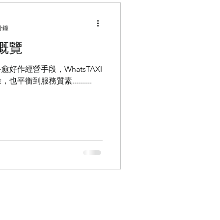
分鐘
色概覽
好作經營手段，WhatsTAXI
衡到服務質素..........