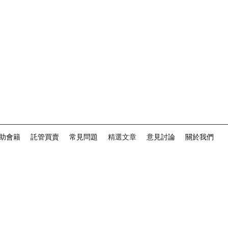
助會籍
託管買賣
常見問題
精選文章
意見討論
關於我們