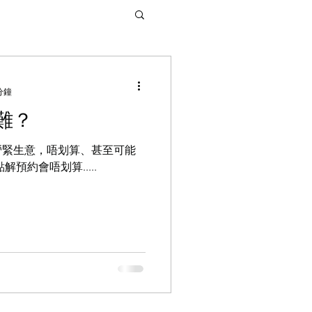
分鐘
難？
營緊生意，唔划算、甚至可能
預約會唔划算.....