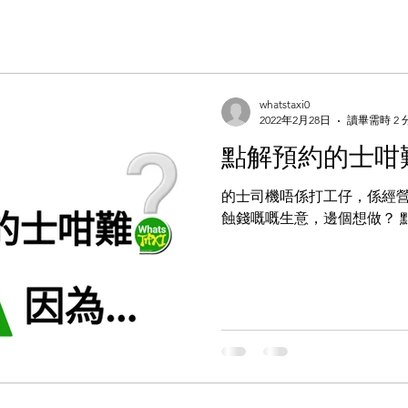
whatstaxi0
2022年2月28日
讀畢需時 2 
點解預約的士咁
的士司機唔係打工仔，係經
蝕錢嘅嘅生意，邊個想做？ 點解