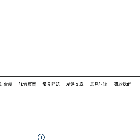
助會籍
託管買賣
常見問題
精選文章
意見討論
關於我們