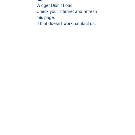
Widget Didn’t Load
Check your internet and refresh
this page.
If that doesn’t work, contact us.