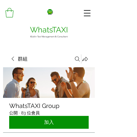
WhatsTAXI
©Jolin Taxi Management & Consultant
群組
WhatsTAXI Group
公開
·
83 位會員
加入