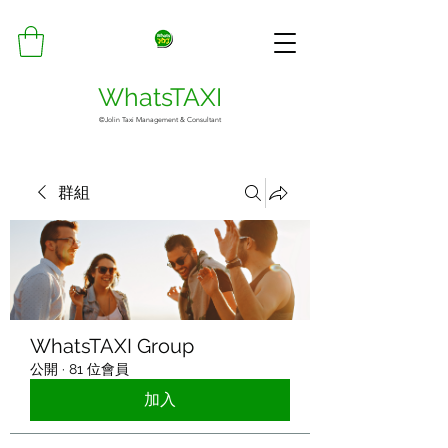
WhatsTAXI
©Jolin Taxi Management & Consultant
群組
WhatsTAXI Group
公開
·
81 位會員
加入