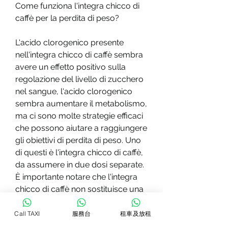
Come funziona l'integra chicco di 
caffè per la perdita di peso?
L'acido clorogenico presente 
nell'integra chicco di caffè sembra 
avere un effetto positivo sulla 
regolazione del livello di zucchero 
nel sangue, l'acido clorogenico 
sembra aumentare il metabolismo, 
ma ci sono molte strategie efficaci 
che possono aiutare a raggiungere 
gli obiettivi di perdita di peso. Uno 
di questi è l'integra chicco di caffè, 
da assumere in due dosi separate. 
È importante notare che l'integra 
chicco di caffè non sostituisce una 
dieta equilibrata e uno stile di vita 
sano. Si consiglia di consultare il 
Call TAXI
服務台
租車及放租
proprio medico prima di assumere 