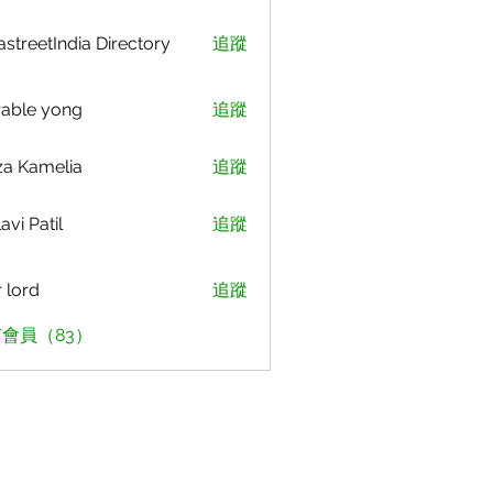
astreetIndia Directory
追蹤
able yong
追蹤
za Kamelia
追蹤
avi Patil
追蹤
r lord
追蹤
會員（83）