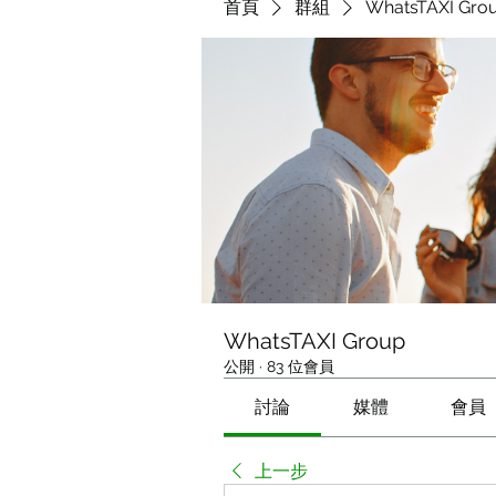
首頁
群組
WhatsTAXI Gro
WhatsTAXI Group
公開
·
83 位會員
討論
媒體
會員
上一步