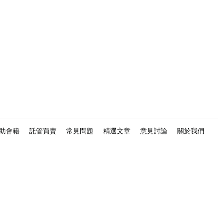
助會籍
託管買賣
常見問題
精選文章
意見討論
關於我們