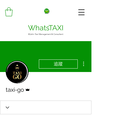
WhatsTAXI
©Jolin Taxi Management & Consultant
更多動作
追蹤
管理員
taxi-go