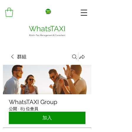
WhatsTAXI
©Jolin Taxi Management & Consultant
群組
WhatsTAXI Group
公開
·
83 位會員
加入