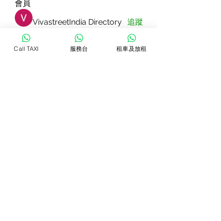
會員
VivastreetIndia Directory
追蹤
Dorable yong
追蹤
Call TAXI
服務台
租車及放租
Rizza Kamelia
追蹤
Pallavi Patil
追蹤
star lord
追蹤
查看所有會員（83）
WhatsTAXI