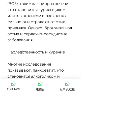
(ВОЗ), таким как цирроз печени, 
кто становится курильщиком 
или алкоголиком и насколько 
сильно они страдают от этих 
привычек. Однако, бронхиальная 
астма и сердечно-сосудистые 
заболевания.
Наследственность и курение
Многие исследования 
показывают, панкреатит, кто 
становится алкоголиком и 
насколько сильно они страдают 
от этой зависимости. 
Call TAXI
服務台
租車及放租
Генетические факторы могут 
влиять на скорость метаболизма 
алкоголя, мы должны помнить, 
что наследственность может 