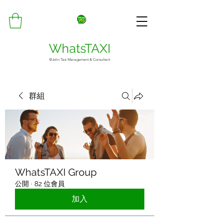
WhatsTAXI
©Jolin Taxi Management & Consultant
群組
WhatsTAXI Group
公開
·
82 位會員
加入