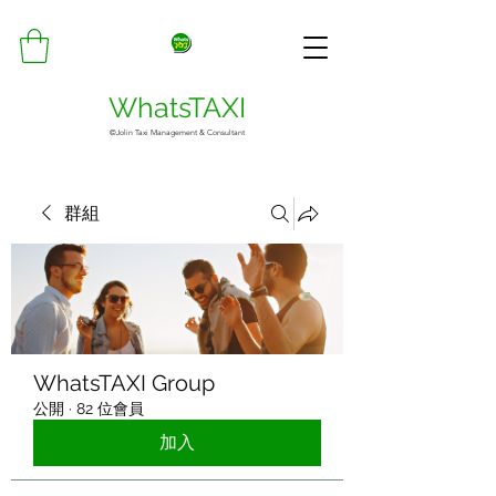
WhatsTAXI
©Jolin Taxi Management & Consultant
群組
WhatsTAXI Group
公開
·
82 位會員
加入