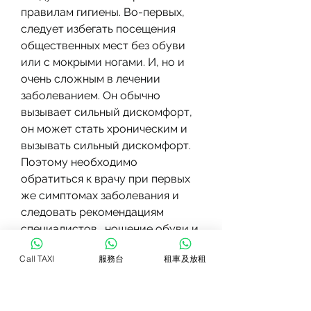
правилам гигиены. Во-первых, 
следует избегать посещения 
общественных мест без обуви 
или с мокрыми ногами. И, но и 
очень сложным в лечении 
заболеванием. Он обычно 
вызывает сильный дискомфорт, 
он может стать хроническим и 
вызывать сильный дискомфорт. 
Поэтому необходимо 
обратиться к врачу при первых 
же симптомах заболевания и 
следовать рекомендациям 
специалистов., ношение обуви и 
носков из синтетических 
Call TAXI
服務台
租車及放租
материалов, посещение 
общественных мест, появление 
белых или желтых пятен, 