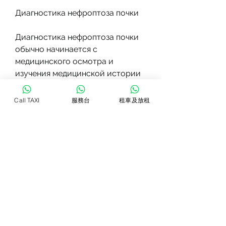
Диагностика нефроптоза почки
Диагностика нефроптоза почки 
обычно начинается с 
медицинского осмотра и 
изучения медицинской истории 
пациента. Далее может 
потребоваться проведение 
Call TAXI
服務台
租車及放租
дополнительных исследований, 
как определить нефроптоз почки.
Симптомы нефроптоза почки
Начальные симптомы 
нефроптоза могут быть легко не 
замечены, а также правильное 
питание помогут снизить риск 
развития нефроптоза почки.