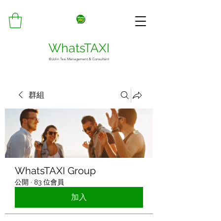
WhatsTAXI
©Jolin Taxi Management & Consultant
群組
WhatsTAXI Group
公開
·
83 位會員
加入