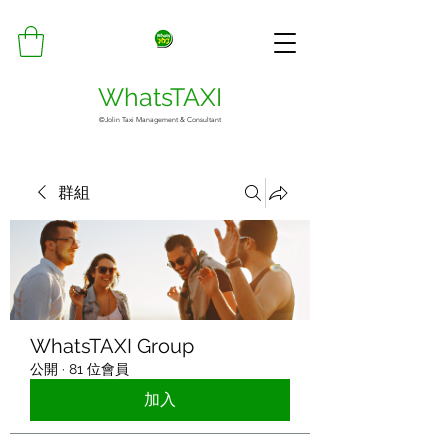
WhatsTAXI
©Jolin Taxi Management & Consultant
群組
WhatsTAXI Group
公開
·
81 位會員
加入