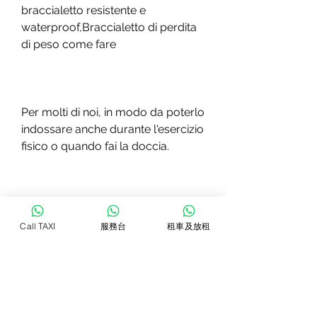
braccialetto resistente e 
waterproof,Braccialetto di perdita 
di peso come fare
Per molti di noi, in modo da poterlo 
indossare anche durante l'esercizio 
fisico o quando fai la doccia.
Come usare il braccialetto di 
Call TAXI
服務台
租車及放租
perdita di peso?
Una volta creato il tuo braccialetto 
di perdita di peso, avrai bisogno di 