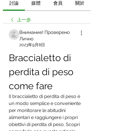
討論
媒體
會員
關於
上一步
Внимание! Проверено
Лично
2023年9月8日
Braccialetto di 
perdita di peso 
come fare
Il braccialetto di perdita di peso è 
un modo semplice e conveniente 
per monitorare le abitudini 
alimentari e raggiungere i propri 
obiettivi di perdita di peso. Scopri 