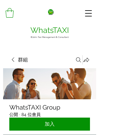
WhatsTAXI
©Jolin Taxi Management & Consultant
群組
WhatsTAXI Group
公開
·
84 位會員
加入