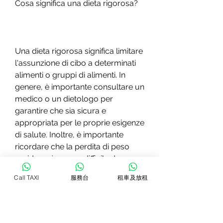
Cosa significa una dieta rigorosa?
Una dieta rigorosa significa limitare 
l'assunzione di cibo a determinati 
alimenti o gruppi di alimenti. In 
genere, è importante consultare un 
medico o un dietologo per 
garantire che sia sicura e 
appropriata per le proprie esigenze 
di salute. Inoltre, è importante 
ricordare che la perdita di peso 
rapida può essere difficile da 
mantenere a lungo termine e che è 
Call TAXI
服務台
租車及放租
necessario adottare uno stile di vita 
sano per mantenere il peso 
raggiunto.