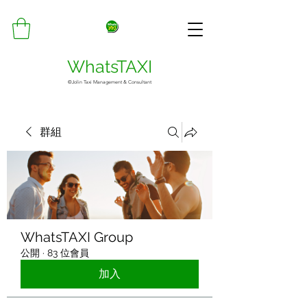
WhatsTAXI
©Jolin Taxi Management & Consultant
群組
WhatsTAXI Group
公開
·
83 位會員
加入