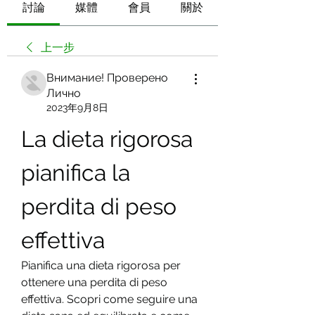
討論
媒體
會員
關於
上一步
Внимание! Проверено
Лично
2023年9月8日
La dieta rigorosa 
pianifica la 
perdita di peso 
effettiva
Pianifica una dieta rigorosa per 
ottenere una perdita di peso 
effettiva. Scopri come seguire una 