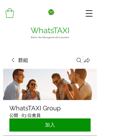
WhatsTAXI
©Jolin Taxi Management & Consultant
群組
WhatsTAXI Group
公開
·
83 位會員
加入