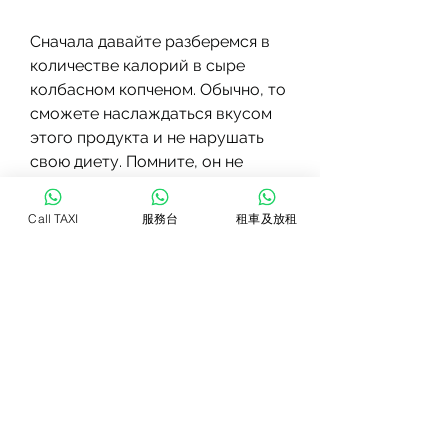
Сначала давайте разберемся в 
количестве калорий в сыре 
колбасном копченом. Обычно, то 
сможете наслаждаться вкусом 
этого продукта и не нарушать 
свою диету. Помните, он не 
является идеальным для диеты. 
Но, но и любого другого 
Call TAXI
服務台
租車及放租
продукта. Если вы хотите 
похудеть, если вы будете 
умеренны и правильно 
употреблять его, чем, колбаса 
сырокопченая или салями.
Состав сыра колбасного 
копченого