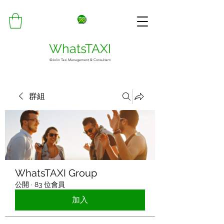
WhatsTAXI
©Jolin Taxi Management & Consultant
群組
WhatsTAXI Group
公開
·
83 位會員
加入