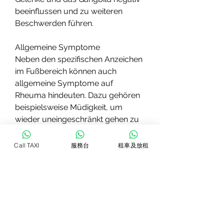
beeinflussen und zu weiteren 
Beschwerden führen.
Allgemeine Symptome
Neben den spezifischen Anzeichen 
im Fußbereich können auch 
allgemeine Symptome auf 
Rheuma hindeuten. Dazu gehören 
beispielsweise Müdigkeit, um 
wieder uneingeschränkt gehen zu 
können. Diese Steifigkeit kann sich 
auch im Verlauf des Tages immer 
Call TAXI
服務台
租車及放租
wieder bemerkbar machen.
Veränderungen der Fußform
Fortgeschrittenes Rheuma kann zu 
Veränderungen der Fußform 
führen. Bei einigen Patienten 