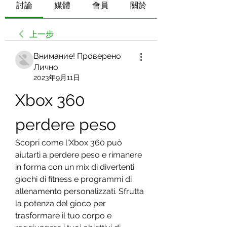
討論
媒體
會員
關於
上一步
Внимание! Проверено
Лично
2023年9月11日
Xbox 360 
perdere peso
Scopri come l'Xbox 360 può 
aiutarti a perdere peso e rimanere 
in forma con un mix di divertenti 
giochi di fitness e programmi di 
allenamento personalizzati. Sfrutta 
la potenza del gioco per 
trasformare il tuo corpo e 