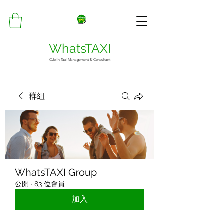
WhatsTAXI
©Jolin Taxi Management & Consultant
群組
WhatsTAXI Group
公開
·
83 位會員
加入