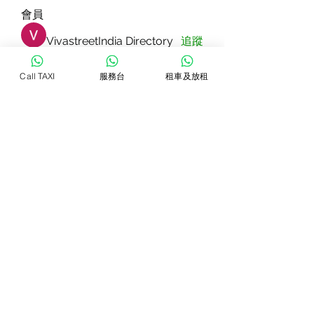
會員
VivastreetIndia Directory
追蹤
Call TAXI
服務台
租車及放租
Dorable yong
追蹤
Rizza Kamelia
追蹤
Pallavi Patil
追蹤
star lord
追蹤
查看所有會員（83）
WhatsTAXI