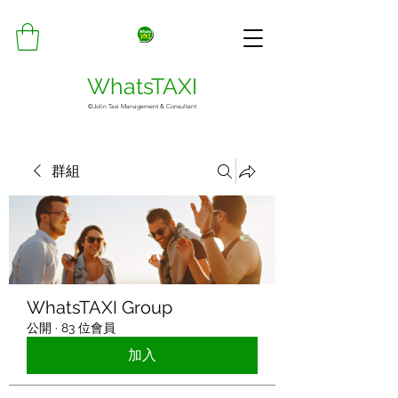
WhatsTAXI
©Jolin Taxi Management & Consultant
群組
WhatsTAXI Group
公開
·
83 位會員
加入