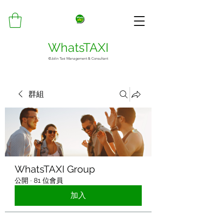
WhatsTAXI
©Jolin Taxi Management & Consultant
群組
WhatsTAXI Group
公開
·
81 位會員
加入