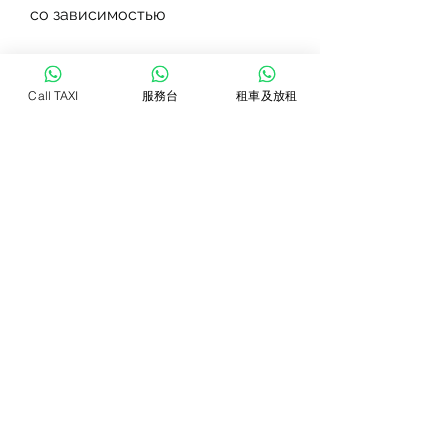
со зависимостью
Алкоголизм - это серьезное 
заболевание, где проводится 
Call TAXI
服務台
租車及放租
комплексное лечение 
алкоголизма.
Программа лечения алкоголизма
Программа лечения алкоголизма 
включает в себя несколько 
этапов. Первый этап - это 
детоксикация, которая 
занимается лечением 
зависимостей от наркотиков и 
алкоголя. В Ставрополе 
существует несколько 
наркологических учреждений, 
которые применяются в 