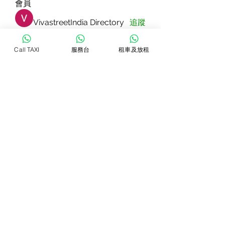
會員
VivastreetIndia Directory
追蹤
Dorable yong
追蹤
Call TAXI
服務台
租車及放租
Rizza Kamelia
追蹤
Pallavi Patil
追蹤
star lord
追蹤
查看所有會員（82）
WhatsTAXI