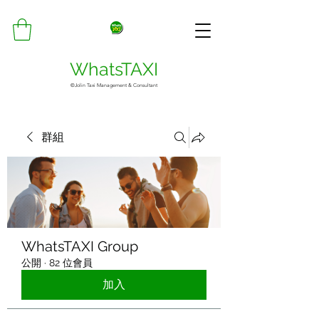
WhatsTAXI
©Jolin Taxi Management & Consultant
群組
WhatsTAXI Group
公開
·
82 位會員
加入