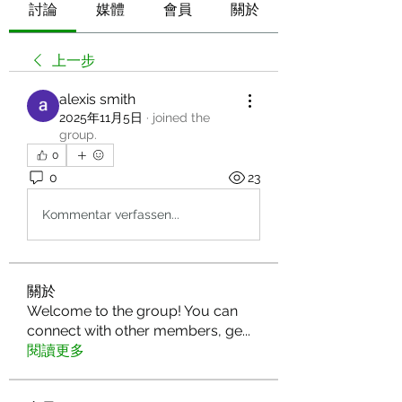
討論
媒體
會員
關於
上一步
alexis smith
2025年11月5日
·
joined the
group.
0
0
23
Kommentar verfassen...
關於
Welcome to the group! You can
connect with other members, ge
...
閱讀更多