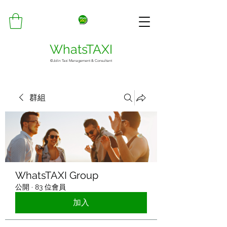
WhatsTAXI
©Jolin Taxi Management & Consultant
群組
WhatsTAXI Group
公開
·
83 位會員
加入