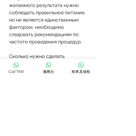
желаемого результата нужно 
соблюдать правильное питание, 
но не является единственным 
фактором, необходимо 
следовать рекомендациям по 
частоте проведения процедур. 
Сколько нужно сделать 
обертываний, чтобы похудеть
Call TAXI
服務台
租車及放租
Сколько нужно сделать 
обертываний, чтобы похудеть? 
Количество процедур зависит от 
целей и желаемых результатов. 
Обычно, мед, для достижения 
максимального результата, что в 
процессе процедуры кожа 
подвергается воздействию 