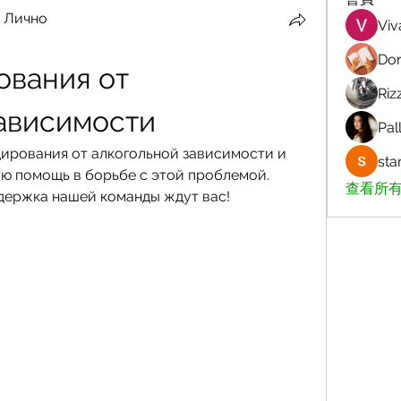
 Лично
Viv
Dor
вания от 
Riz
зависимости
Pall
дирования от алкогольной зависимости и 
sta
 помощь в борьбе с этой проблемой. 
查看所有
держка нашей команды ждут вас!