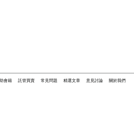
助會籍
託管買賣
常見問題
精選文章
意見討論
關於我們