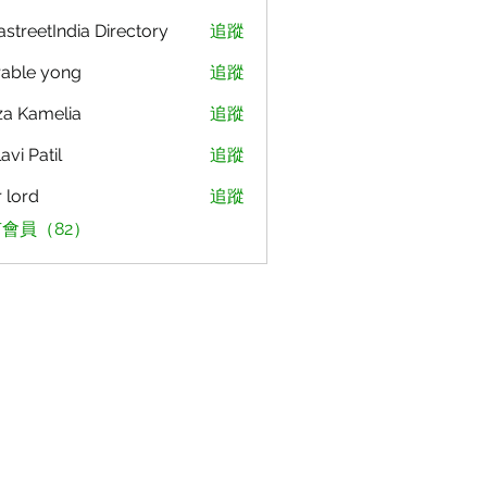
astreetIndia Directory
追蹤
able yong
追蹤
za Kamelia
追蹤
avi Patil
追蹤
r lord
追蹤
會員（82）