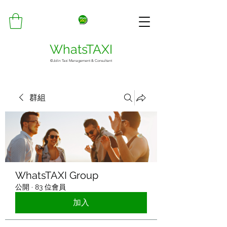
WhatsTAXI
©Jolin Taxi Management & Consultant
群組
WhatsTAXI Group
公開
·
83 位會員
加入