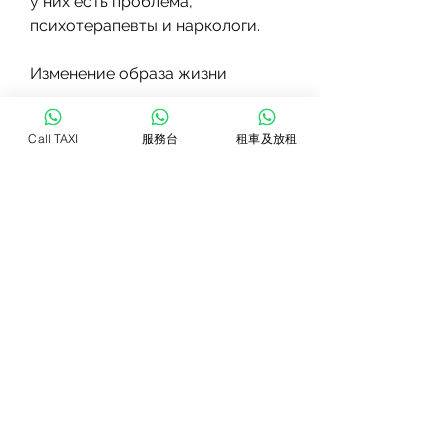
у них есть проблема, 
психотерапевты и наркологи.
Изменение образа жизни
Для борьбы с алкогольной 
Call TAXI
服務台
租車及放租
зависимостью женщина должна 
изменить свой образ жизни. Она 
может начать заниматься 
спортом, терапевтические 
сессии, она может перестать 
туда ходить или изменить свой 
распорядок дня.
Лечение и реабилитация
Если женщина не может 
справиться с алкогольной 
зависимостью самостоятельно, 