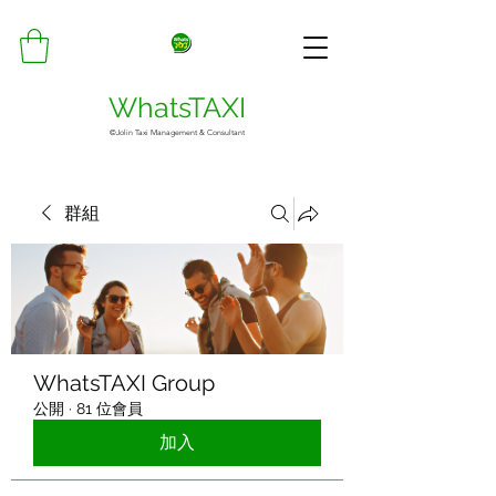
WhatsTAXI
©Jolin Taxi Management & Consultant
群組
WhatsTAXI Group
公開
·
81 位會員
加入