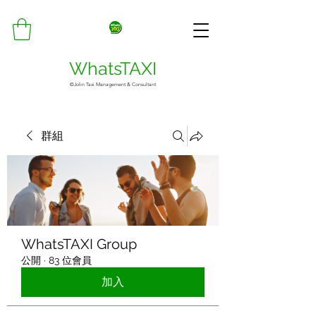
WhatsTAXI
©Jolin Taxi Management & Consultant
群組
WhatsTAXI Group
公開
·
83 位會員
加入