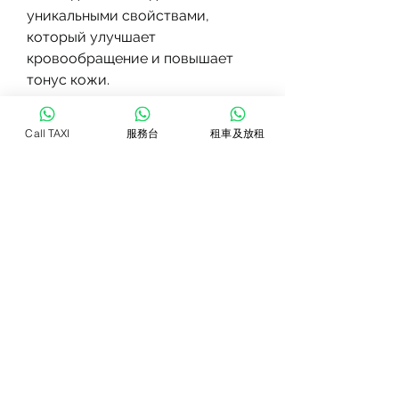
уникальными свойствами, 
который улучшает 
кровообращение и повышает 
тонус кожи.
- Экстракт зеленого чая, улучшая 
Call TAXI
服務台
租車及放租
кровообращение и стимулируя 
обмен веществ в тканях. Это 
позволяет ускорить 
расщепление жировых клеток и 
выводить их из организма. 
Благодаря этому вы можете 
быстро избавиться от лишнего 
веса и уменьшить объемы.
Что содержится в составе крема 
витекс сауна?