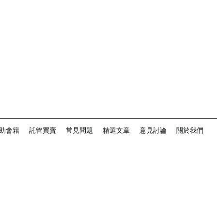
助會籍
託管買賣
常見問題
精選文章
意見討論
關於我們