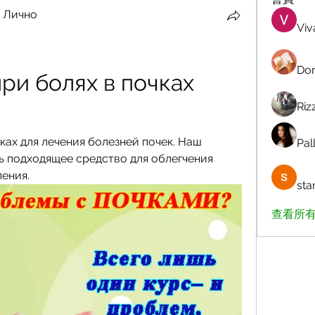
 Лично
Viv
Dor
ри болях в почках 
Riz
ах для лечения болезней почек. Наш 
Pall
 подходящее средство для облегчения 
ения.
sta
查看所有