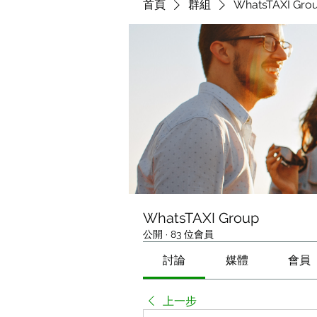
首頁
群組
WhatsTAXI Gro
WhatsTAXI Group
公開
·
83 位會員
討論
媒體
會員
上一步