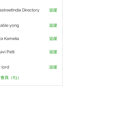
astreetIndia Directory
追蹤
able yong
追蹤
za Kamelia
追蹤
avi Patil
追蹤
r lord
追蹤
會員（83）