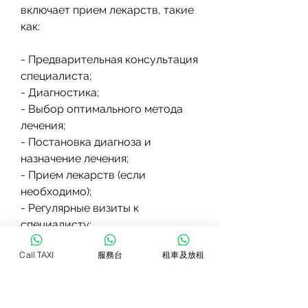
включает прием лекарств, такие 
как:
- Предварительная консультация 
специалиста;
- Диагностика;
- Выбор оптимального метода 
лечения;
- Постановка диагноза и 
назначение лечения;
- Прием лекарств (если 
необходимо);
- Регулярные визиты к 
специалисту;
- Поддержка и консультации в 
Call TAXI
服務台
租車及放租
период после лечения.
Итог