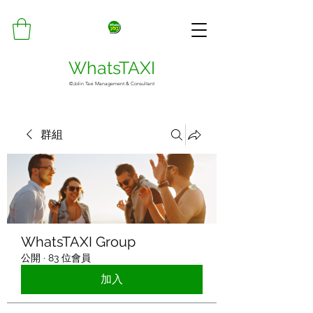
WhatsTAXI
©Jolin Taxi Management & Consultant
群組
WhatsTAXI Group
公開
·
83 位會員
加入