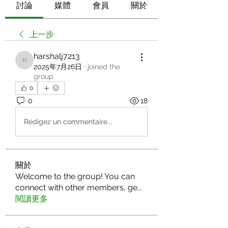
討論
媒體
會員
關於
上一步
harshalj7213
harshalj7213
2025年7月26日
·
joined the
group.
0
0
18
Rédigez un commentaire...
關於
Welcome to the group! You can
connect with other members, ge
...
閱讀更多