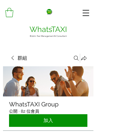
WhatsTAXI
©Jolin Taxi Management & Consultant
群組
WhatsTAXI Group
公開
·
82 位會員
加入