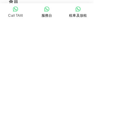
會員
VivastreetIndia Directory
追蹤
Call TAXI
服務台
租車及放租
Dorable yong
追蹤
Rizza Kamelia
追蹤
Pallavi Patil
追蹤
star lord
追蹤
查看所有會員（82）
WhatsTAXI
Copyright © 2022 Jolin Taxi Management & Consultant. All Rights
Reserved.
Privacy Policy
Terms & Conditions