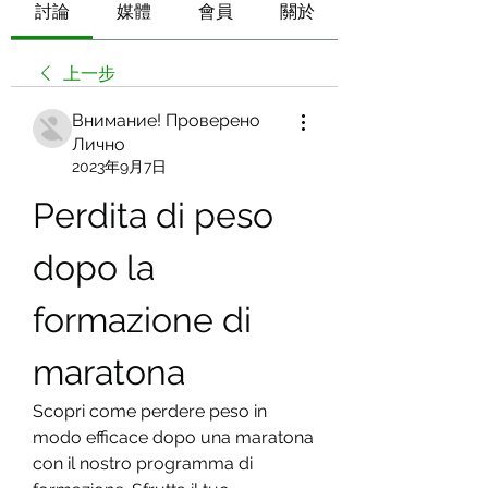
討論
媒體
會員
關於
上一步
Внимание! Проверено
Лично
2023年9月7日
Perdita di peso 
dopo la 
formazione di 
maratona
Scopri come perdere peso in 
modo efficace dopo una maratona 
con il nostro programma di 