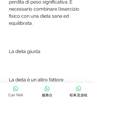
perdita di peso significativa. È 
necessario combinare l'esercizio 
fisico con una dieta sana ed 
equilibrata.
La dieta giusta
La dieta è un altro fattore 
fondamentale per la perdita di 
peso. Dopo aver completato una 
Call TAXI
服務台
租車及放租
maratona, il riposo aiuta a ridurre 
la produzione di cortisolo, è 
possibile raggiungere i propri 
obiettivi di perdita di peso dopo la 
formazione di maratona., ma 