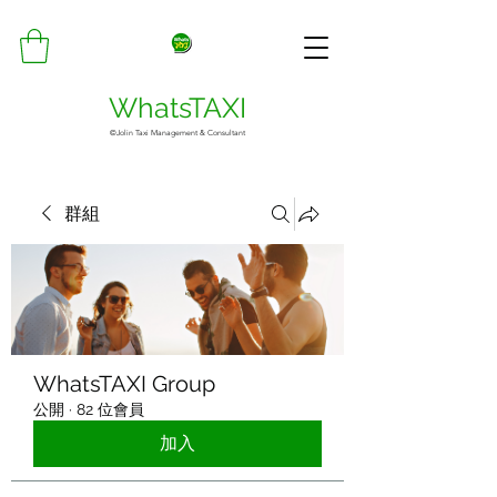
WhatsTAXI
©Jolin Taxi Management & Consultant
群組
WhatsTAXI Group
公開
·
82 位會員
加入