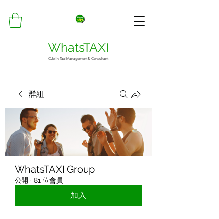
WhatsTAXI
©Jolin Taxi Management & Consultant
群組
WhatsTAXI Group
公開
·
81 位會員
加入