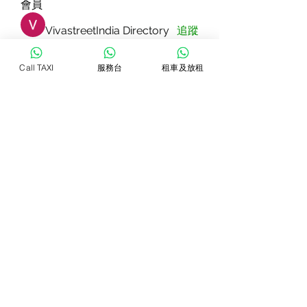
會員
VivastreetIndia Directory
追蹤
Dorable yong
追蹤
Call TAXI
服務台
租車及放租
Rizza Kamelia
追蹤
Pallavi Patil
追蹤
star lord
追蹤
查看所有會員（81）
WhatsTAXI