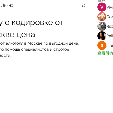
 Лично
Viv
Dor
 о кодировке от 
Riz
скве цена
Pall
от алкоголя в Москве по выгодной цене. 
sta
ю помощь специалистов и строгое 
查看所有
ости.