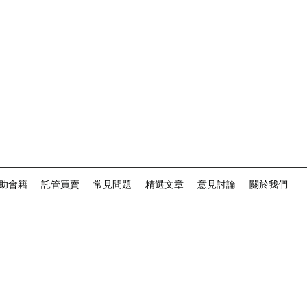
助會籍
託管買賣
常見問題
精選文章
意見討論
關於我們