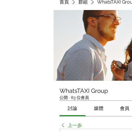
首頁
群組
WhatsTAXI Gro
WhatsTAXI Group
公開
·
83 位會員
討論
媒體
會員
上一步