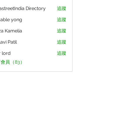
astreetIndia Directory
追蹤
able yong
追蹤
za Kamelia
追蹤
avi Patil
追蹤
r lord
追蹤
會員（83）