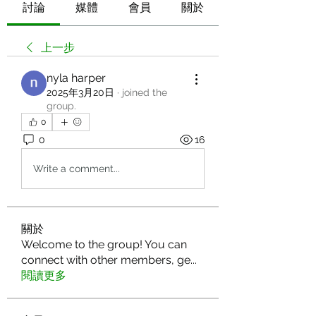
討論
媒體
會員
關於
上一步
nyla harper
2025年3月20日
·
joined the
group.
0
0
16
Write a comment...
關於
Welcome to the group! You can
connect with other members, ge
...
閱讀更多