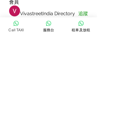
會員
VivastreetIndia Directory
追蹤
Dorable yong
追蹤
Call TAXI
服務台
租車及放租
Rizza Kamelia
追蹤
Pallavi Patil
追蹤
star lord
追蹤
查看所有會員（83）
WhatsTAXI