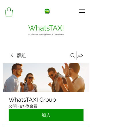
WhatsTAXI
©Jolin Taxi Management & Consultant
群組
WhatsTAXI Group
公開
·
83 位會員
加入