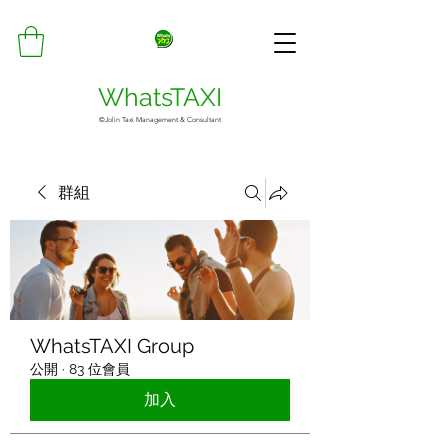
WhatsTAXI
©Jolin Taxi Management & Consultant
群組
WhatsTAXI Group
公開
·
83 位會員
加入