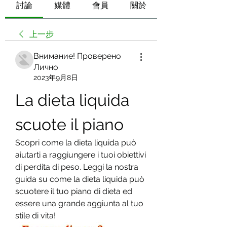
討論
媒體
會員
關於
上一步
Внимание! Проверено
Лично
2023年9月8日
La dieta liquida 
scuote il piano
Scopri come la dieta liquida può 
aiutarti a raggiungere i tuoi obiettivi 
di perdita di peso. Leggi la nostra 
guida su come la dieta liquida può 
scuotere il tuo piano di dieta ed 
essere una grande aggiunta al tuo 
stile di vita!