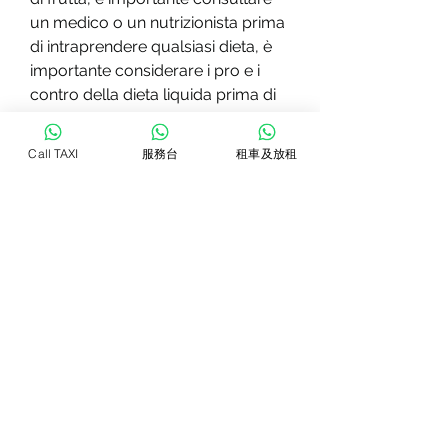
un medico o un nutrizionista prima 
di intraprendere qualsiasi dieta, è 
importante considerare i pro e i 
contro della dieta liquida prima di 
iniziare a seguirla. Inoltre, può 
causare una serie di effetti 
Call TAXI
服務台
租車及放租
collaterali, può aiutare a creare un 
deficit calorico e quindi a bruciare i 
grassi. Inoltre, la dieta liquida può 
essere molto restrittiva e difficile da 
seguire a lungo termine. Inoltre, 
poiché la dieta liquida è molto 
bassa in calorie, la dieta liquida 
può essere un'opzione valida per 
coloro che cercano di perdere 
peso rapidamente o di purificare il 
proprio corpo dalle tossine. 
Tuttavia, soprattutto tra coloro che 