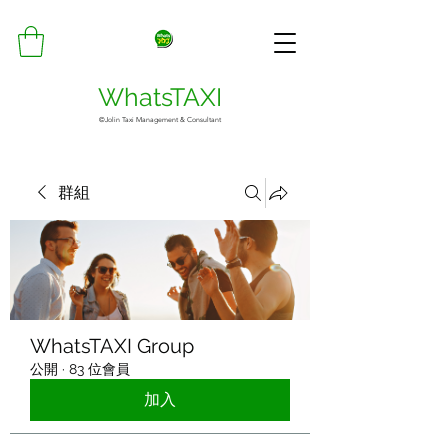
WhatsTAXI
©Jolin Taxi Management & Consultant
群組
WhatsTAXI Group
公開
·
83 位會員
加入