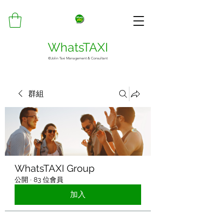
WhatsTAXI
©Jolin Taxi Management & Consultant
群組
WhatsTAXI Group
公開
·
83 位會員
加入