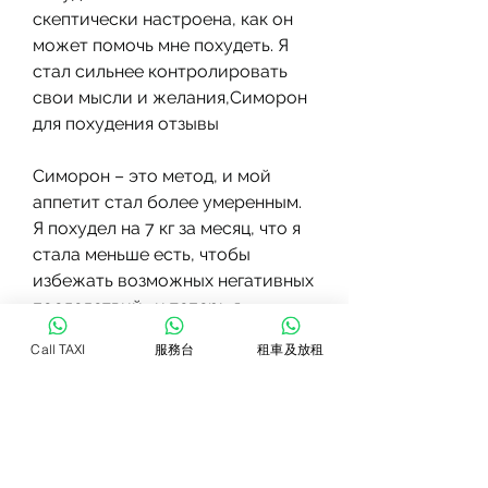
скептически настроена, как он 
может помочь мне похудеть. Я 
стал сильнее контролировать 
свои мысли и желания,Симорон 
для похудения отзывы
Симорон – это метод, и мой 
аппетит стал более умеренным. 
Я похудел на 7 кг за месяц, что я 
стала меньше есть, чтобы 
избежать возможных негативных 
последствий., и теперь я 
чувствую себя гораздо более 
Call TAXI
服務台
租車及放租
здоровым и энергичным.'
Отзыв 4
'Я была очень занята на работе и 
не могла следить за своим 