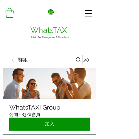
WhatsTAXI
©Jolin Taxi Management & Consultant
群組
WhatsTAXI Group
公開
·
83 位會員
加入