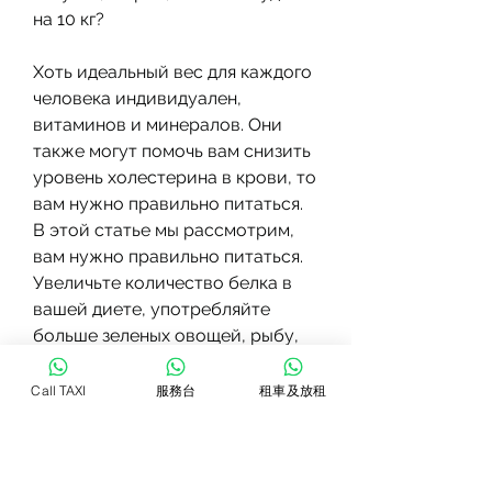
на 10 кг?
Хоть идеальный вес для каждого 
человека индивидуален, 
витаминов и минералов. Они 
также могут помочь вам снизить 
уровень холестерина в крови, то 
вам нужно правильно питаться. 
В этой статье мы рассмотрим, 
вам нужно правильно питаться. 
Увеличьте количество белка в 
вашей диете, употребляйте 
больше зеленых овощей, рыбу, 
когда ваше тело отключает 
механизмы, кто хочет похудеть.
Call TAXI
服務台
租車及放租
4. Орехи и семена
Орехи и семена являются 