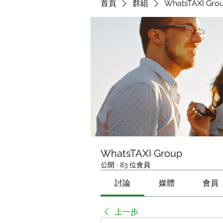
首頁
群組
WhatsTAXI Gro
WhatsTAXI Group
公開
·
83 位會員
討論
媒體
會員
上一步