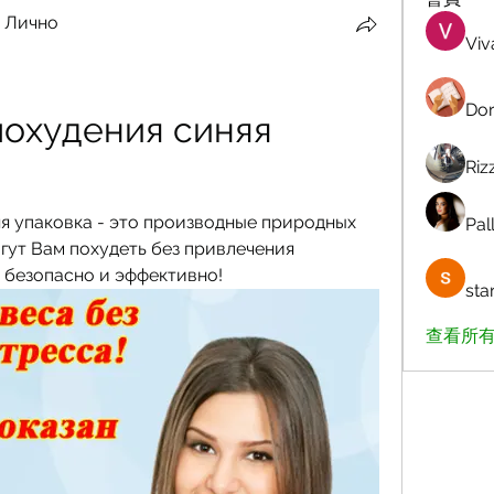
 Лично
Viv
Dor
похудения синяя 
Riz
я упаковка - это производные природных 
Pall
гут Вам похудеть без привлечения 
 безопасно и эффективно!
sta
查看所有