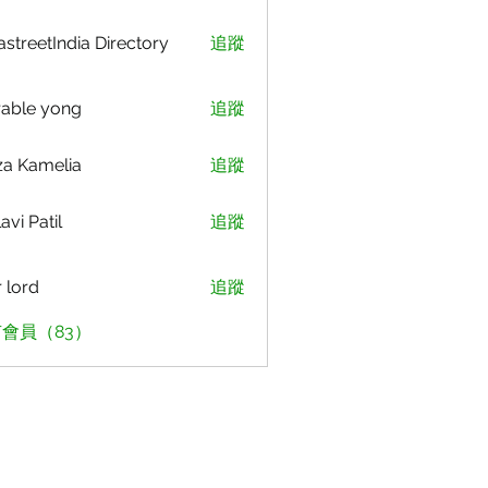
astreetIndia Directory
追蹤
able yong
追蹤
za Kamelia
追蹤
avi Patil
追蹤
r lord
追蹤
會員（83）