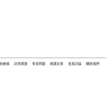
助會籍
託管買賣
常見問題
精選文章
意見討論
關於我們