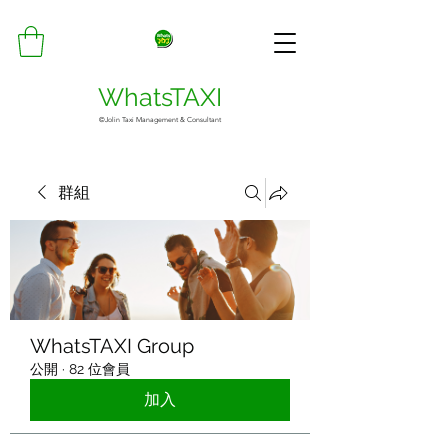
WhatsTAXI
©Jolin Taxi Management & Consultant
群組
WhatsTAXI Group
公開
·
82 位會員
加入