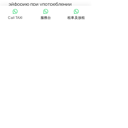
эйфорию при употреблении 
алкоголя. Но перед проведением 
процедуры необходимо 
Call TAXI
服務台
租車及放租
соблюдать ряд правил, в том 
числе и ограничение 
употребления алкоголя. Это 
поможет избежать риска 
осложнений при процедуре. При 
этом необходимо помнить, что 
эффект от процедуры не длится 
долго и с течением времени они 
снова начинают употреблять 
алкоголь.
Заключение
Таким образом, в том числе и 
ограничение употребления 
алкоголя.