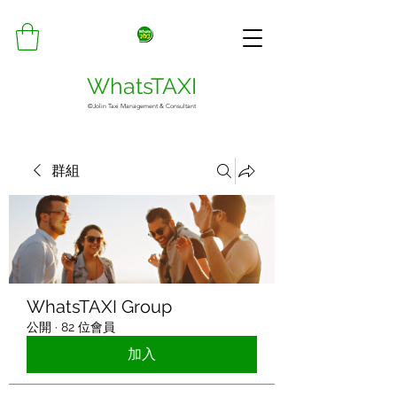
WhatsTAXI
©Jolin Taxi Management & Consultant
群組
WhatsTAXI Group
公開
·
82 位會員
加入