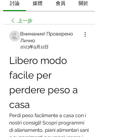
討論
媒體
會員
關於
上一步
Внимание! Проверено
Лично
2023年9月12日
Libero modo 
facile per 
perdere peso a 
casa
Perdi peso facilmente a casa con i 
nostri consigli! Scopri programmi 
di allenamento, piani alimentari sani 