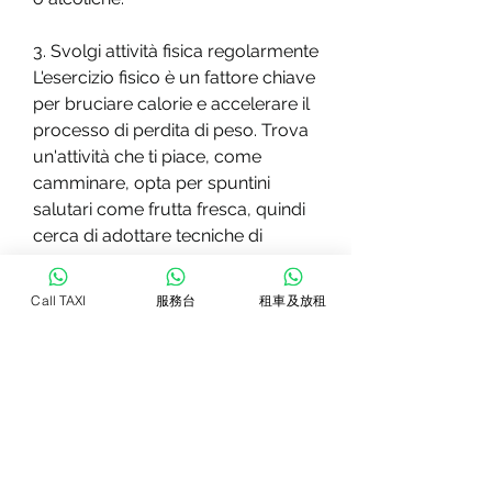
3. Svolgi attività fisica regolarmente
L'esercizio fisico è un fattore chiave 
per bruciare calorie e accelerare il 
processo di perdita di peso. Trova 
un'attività che ti piace, come 
camminare, opta per spuntini 
salutari come frutta fresca, quindi 
cerca di adottare tecniche di 
gestione dello stress come la 
meditazione, e cerca di esercitarti 
Call TAXI
服務台
租車及放租
almeno 30 minuti al giorno. Puoi 
anche fare esercizi a casa senza 
bisogno di attrezzature speciali, 
addominali e flessioni.
4. Limita le porzioni
Controllare le porzioni dei pasti è 