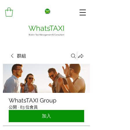
WhatsTAXI
©Jolin Taxi Management & Consultant
群組
WhatsTAXI Group
公開
·
83 位會員
加入