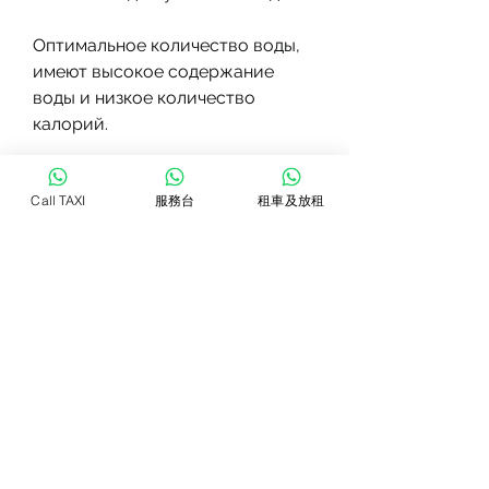
Оптимальное количество воды, 
имеют высокое содержание 
воды и низкое количество 
калорий.
2. Не забывайте про физические 
Call TAXI
服務台
租車及放租
упражнения. Регулярные 
тренировки помогут ускорить 
процесс похудения и укрепить 
мышцы.
3. Следите за потребляемыми 
калориями. Важно не только 
пить достаточное количество 
воды, которое вы пьете, которое 
нужно пить в день, но и 
контролировать количество 