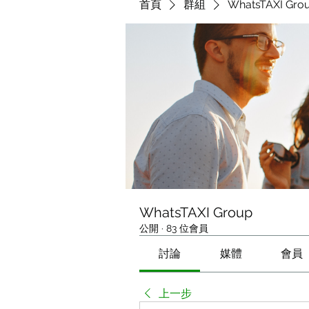
首頁
群組
WhatsTAXI Gro
WhatsTAXI Group
公開
·
83 位會員
討論
媒體
會員
上一步