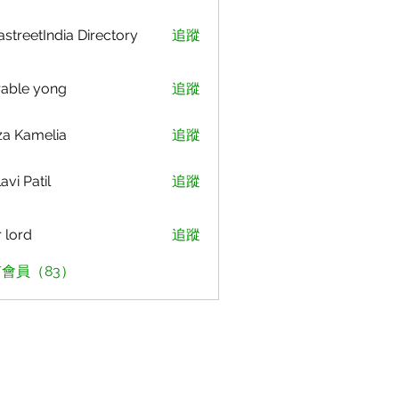
astreetIndia Directory
追蹤
able yong
追蹤
za Kamelia
追蹤
avi Patil
追蹤
r lord
追蹤
會員（83）