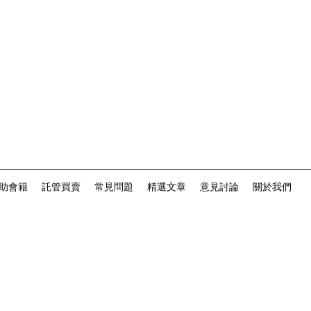
助會籍
託管買賣
常見問題
精選文章
意見討論
關於我們