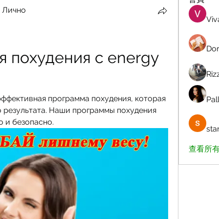
 Лично
Viv
Dor
 похудения с energy 
Riz
эффективная программа похудения, которая 
Pall
 результата. Наши программы похудения 
о и безопасно.
sta
查看所有