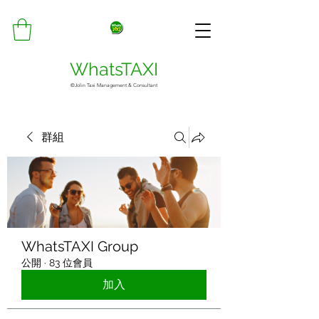
WhatsTAXI
©Jolin Taxi Management & Consultant
群組
WhatsTAXI Group
公開
·
83 位會員
加入