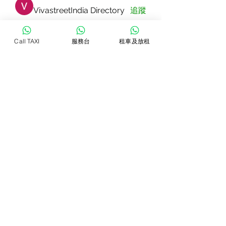
VivastreetIndia Directory
追蹤
Dorable yong
追蹤
Call TAXI
服務台
租車及放租
Rizza Kamelia
追蹤
Pallavi Patil
追蹤
star lord
追蹤
查看所有會員（83）
WhatsTAXI
Copyright © 2022 Jolin Taxi Management & Consultant. All Rights
Reserved.