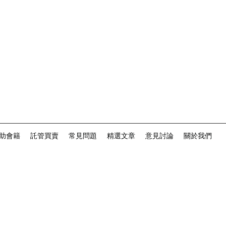
助會籍
託管買賣
常見問題
精選文章
意見討論
關於我們