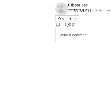
Ctbeauties
2025年7月12日
·
joined the
0
0 則留言
Write a comment...