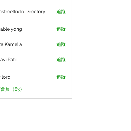
astreetIndia Directory
追蹤
able yong
追蹤
za Kamelia
追蹤
avi Patil
追蹤
r lord
追蹤
會員（83）