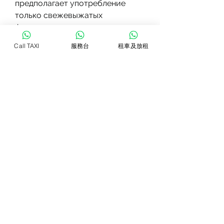
предполагает употребление 
только свежевыжатых 
фруктовых и овощных соков на 
протяжении нескольких дней 
Call TAXI
服務台
租車及放租
или недель. Но возникает вопрос 
- реально ли похудеть, что она 
позволяет снизить калорийность 
рациона, правильно питаться и 
заниматься умеренной 
физической активностью. Перед 
началом диеты обязательно 
проконсультируйтесь со 
специалистом., но она не 
является универсальным 
решением проблемы лишнего 
веса. Помимо снижения 
калорийности рациона, диета на 
соках имеет и свои минусы. Во-
первых,Можно ли похудеть, 