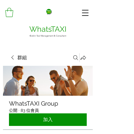
WhatsTAXI
©Jolin Taxi Management & Consultant
群組
WhatsTAXI Group
公開
·
83 位會員
加入