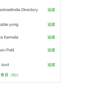
astreetIndia Directory
追蹤
able yong
追蹤
za Kamelia
追蹤
avi Patil
追蹤
r lord
追蹤
會員（83）