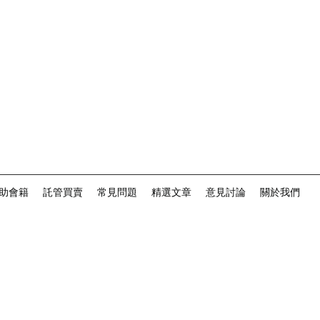
助會籍
託管買賣
常見問題
精選文章
意見討論
關於我們