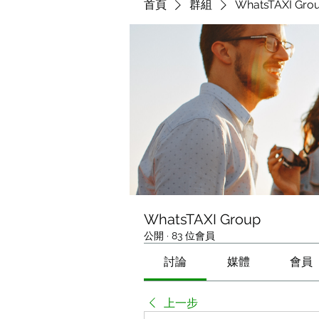
首頁
群組
WhatsTAXI Gro
WhatsTAXI Group
公開
·
83 位會員
討論
媒體
會員
上一步