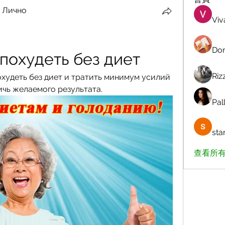
 Лично
Viv
Dor
похудеть без диет
Riz
охудеть без диет и тратить минимум усилий 
ичь желаемого результата.
Pall
sta
查看所有