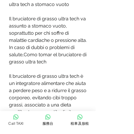
ultra tech a stomaco vuoto
Il bruciatore di grasso ultra tech va 
assunto a stomaco vuoto, 
soprattutto per chi soffre di 
malattie cardiache o pressione alta. 
In caso di dubbi o problemi di 
salute,Como tomar el bruciatore di 
grasso ultra tech
Il bruciatore di grasso ultra tech è 
un integratore alimentare che aiuta 
a perdere peso e a ridurre il grasso 
corporeo, evitando cibi troppo 
grassi, associato a una dieta 
equilibrata e a uno stile di vita sano. 
In caso di dubbi o problemi di 
Call TAXI
服務台
租車及放租
salute, è importante leggere 
attentamente le istruzioni riportate 