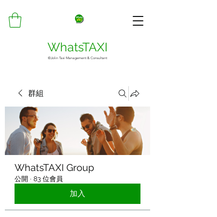
WhatsTAXI
©Jolin Taxi Management & Consultant
群組
WhatsTAXI Group
公開
·
83 位會員
加入