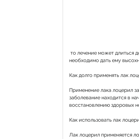
 то лечение может длиться до 6 месяцев. В более тяжелых случаях, 
необходимо дать ему высохн
Как долго применять лак ло
Применение лака лоцерил за
заболевание находится в нач
восстановлению здоровых но
Как использовать лак лоцер
Лак лоцерил применяется ло