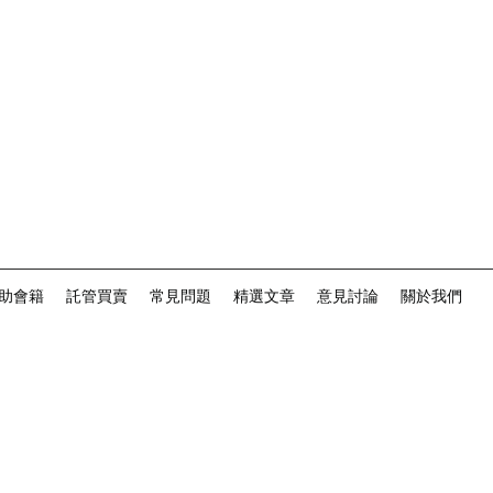
助會籍
託管買賣
常見問題
精選文章
意見討論
關於我們