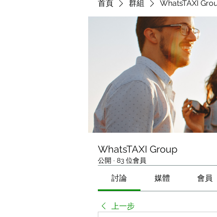
首頁
群組
WhatsTAXI Gro
WhatsTAXI Group
公開
·
83 位會員
討論
媒體
會員
上一步