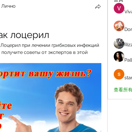
 Лично
Viv
Dor
ак лоцерил
Riz
к Лоцерил при лечении грибковых инфекций 
 получите советы от экспертов в этой 
Pall
sta
查看所有