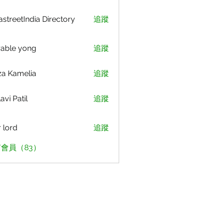
astreetIndia Directory
追蹤
able yong
追蹤
za Kamelia
追蹤
avi Patil
追蹤
r lord
追蹤
會員（83）